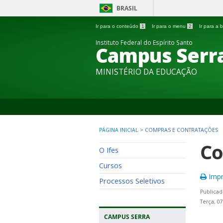
BRASIL
Ir para o conteúdo
1
Ir para o menu
2
Ir para a
Instituto Federal do Espírito Santo
Campus Serr
MINISTÉRIO DA EDUCAÇÃO
PÁGINA INICIAL
>
COMPRAS E CONTRATAÇÕES
Co
O Ifes
Cursos
Impr
Processos Seletivos
Publicad
Terça, 0
CAMPUS SERRA