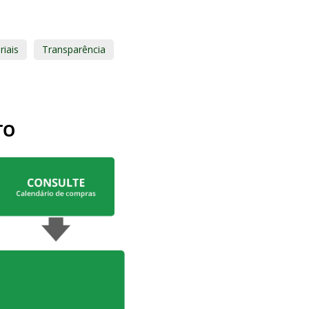
riais
Transparência
TO