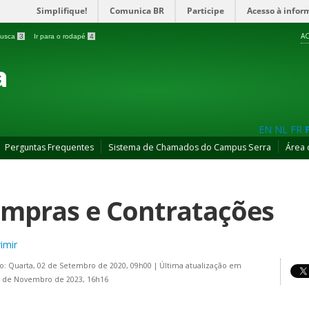
Simplifique!
Comunica BR
Participe
Acesso à infor
AC
 busca
3
Ir para o rodapé
4
a
EN
NL
FR
Perguntas Frequentes
Sistema de Chamados do Campus Serra
Área 
mpras e Contratações
imir
o: Quarta, 02 de Setembro de 2020, 09h00
|
Última atualização em
7 de Novembro de 2023, 16h16