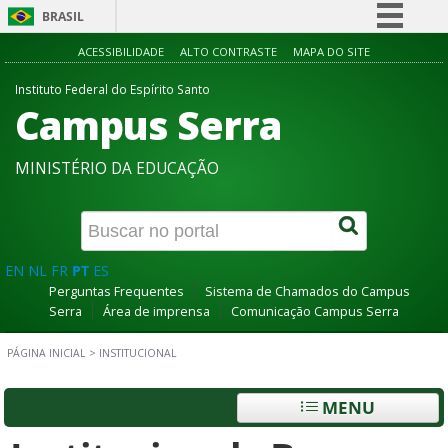
BRASIL
Simplifique!
ACESSIBILIDADE
ALTO CONTRASTE
MAPA DO SITE
Comunica BR
Instituto Federal do Espírito Santo
Campus Serra
Participe
Acesso à informação
MINISTÉRIO DA EDUCAÇÃO
Legislação
Canais
EN
NL
FR
PT
ES
Perguntas Frequentes
Sistema de Chamados do Campus
Serra
Área de imprensa
Comunicação Campus Serra
PÁGINA INICIAL
>
INSTITUCIONAL
MENU