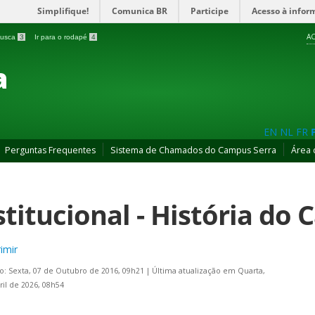
Simplifique!
Comunica BR
Participe
Acesso à infor
AC
 busca
3
Ir para o rodapé
4
a
EN
NL
FR
Perguntas Frequentes
Sistema de Chamados do Campus Serra
Área 
stitucional - História do
imir
o: Sexta, 07 de Outubro de 2016, 09h21
|
Última atualização em Quarta,
ril de 2026, 08h54