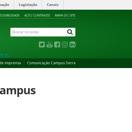
mação
Legislação
Canais
ESSIBILIDADE
ALTO CONTRASTE
MAPA DO SITE
PT
ES
de imprensa
Comunicação Campus Serra
 Campus