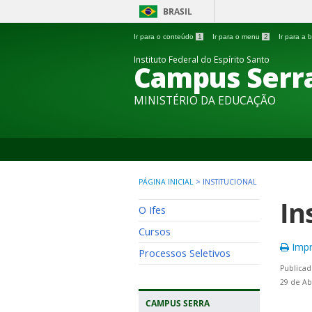
BRASIL
Ir para o conteúdo
1
Ir para o menu
2
Ir para a
Instituto Federal do Espírito Santo
Campus Serr
MINISTÉRIO DA EDUCAÇÃO
PÁGINA INICIAL
>
INSTITUCIONAL
In
O Ifes
Cursos
Impr
Processos Seletivos
Publicad
29 de Ab
CAMPUS SERRA