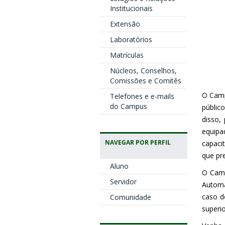
Institucionais
Extensão
Laboratórios
Matrículas
Núcleos, Conselhos,
Comissões e Comitês
O Campu
Telefones e e-mails
do Campus
públic
disso,
equipa
NAVEGAR POR PERFIL
capaci
que pr
Aluno
O Camp
Servidor
Automa
caso d
Comunidade
superio