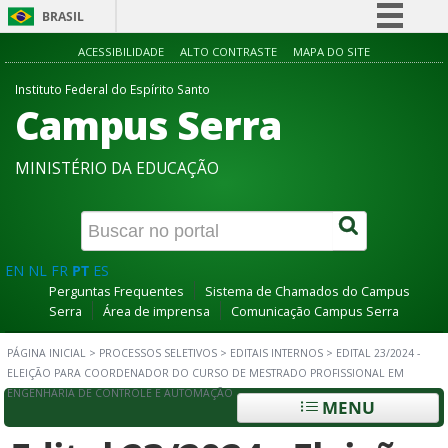
BRASIL
Simplifique!
ACESSIBILIDADE
ALTO CONTRASTE
MAPA DO SITE
Comunica BR
Instituto Federal do Espírito Santo
Campus Serra
Participe
Acesso à informação
MINISTÉRIO DA EDUCAÇÃO
Legislação
Canais
EN
NL
FR
PT
ES
Perguntas Frequentes
Sistema de Chamados do Campus
Serra
Área de imprensa
Comunicação Campus Serra
PÁGINA INICIAL
>
PROCESSOS SELETIVOS
>
EDITAIS INTERNOS
>
EDITAL 23/2024 -
ELEIÇÃO PARA COORDENADOR DO CURSO DE MESTRADO PROFISSIONAL EM
ENGENHARIA DE CONTROLE E AUTOMAÇÃO
MENU