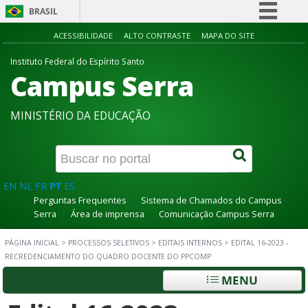
BRASIL
Simplifique!
ACESSIBILIDADE
ALTO CONTRASTE
MAPA DO SITE
Comunica BR
Instituto Federal do Espírito Santo
Campus Serra
Participe
Acesso à informação
MINISTÉRIO DA EDUCAÇÃO
Legislação
Canais
EN
NL
FR
PT
ES
Perguntas Frequentes
Sistema de Chamados do Campus
Serra
Área de imprensa
Comunicação Campus Serra
PÁGINA INICIAL
>
PROCESSOS SELETIVOS
>
EDITAIS INTERNOS
>
EDITAL 16-2023 -
RECREDENCIAMENTO DO QUADRO DOCENTE DO PPCOMP
MENU