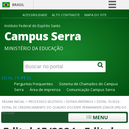
BRASIL
Simplifique!
ACESSIBILIDADE
ALTO CONTRASTE
MAPA DO SITE
Comunica BR
Instituto Federal do Espírito Santo
Campus Serra
Participe
Acesso à informação
MINISTÉRIO DA EDUCAÇÃO
Legislação
Canais
EN
NL
FR
PT
ES
Perguntas Frequentes
Sistema de Chamados do Campus
Serra
Área de imprensa
Comunicação Campus Serra
PÁGINA INICIAL
>
PROCESSOS SELETIVOS
>
EDITAIS INTERNOS
>
EDITAL 15/2024 -
EDITAL DE CREDENCIAMENTO DO QUADRO DOCENTE PERMANENTE JÚNIOR (PPJ) DO
PPCOMP
MENU