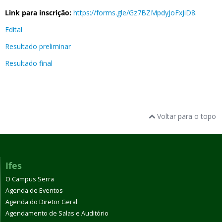
Link para inscrição:
https://forms.gle/Gz7BZMpdyJoFxJiD8
.
Edital
Resultado preliminar
Resultado final
Voltar para o topo
Ifes
O Campus Serra
Agenda de Eventos
Agenda do Diretor Geral
Agendamento de Salas e Auditório