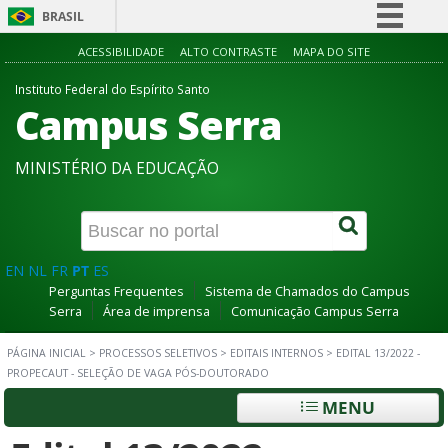
BRASIL
Simplifique!
ACESSIBILIDADE
ALTO CONTRASTE
MAPA DO SITE
Comunica BR
Instituto Federal do Espírito Santo
Campus Serra
Participe
Acesso à informação
MINISTÉRIO DA EDUCAÇÃO
Legislação
Canais
EN
NL
FR
PT
ES
Perguntas Frequentes
Sistema de Chamados do Campus
Serra
Área de imprensa
Comunicação Campus Serra
PÁGINA INICIAL
>
PROCESSOS SELETIVOS
>
EDITAIS INTERNOS
>
EDITAL 13/2022 -
PROPECAUT - SELEÇÃO DE VAGA PÓS-DOUTORADO
MENU