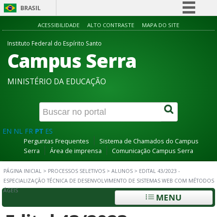
BRASIL
Simplifique!
ACESSIBILIDADE
ALTO CONTRASTE
MAPA DO SITE
Comunica BR
Instituto Federal do Espírito Santo
Campus Serra
Participe
Acesso à informação
MINISTÉRIO DA EDUCAÇÃO
Legislação
Canais
EN
NL
FR
PT
ES
Perguntas Frequentes
Sistema de Chamados do Campus
Serra
Área de imprensa
Comunicação Campus Serra
PÁGINA INICIAL
>
PROCESSOS SELETIVOS
>
ALUNOS
>
EDITAL 43/2023 -
ESPECIALIZAÇÃO TÉCNICA DE DESENVOLVIMENTO DE SISTEMAS WEB COM MÉTODOS
ÁGEIS
MENU