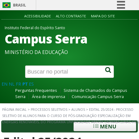
BRASIL
Simplifique!
ACESSIBILIDADE
ALTO CONTRASTE
MAPA DO SITE
Comunica BR
Instituto Federal do Espírito Santo
Campus Serra
Participe
Acesso à informação
MINISTÉRIO DA EDUCAÇÃO
Legislação
Canais
EN
NL
FR
PT
ES
Perguntas Frequentes
Sistema de Chamados do Campus
Serra
Área de imprensa
Comunicação Campus Serra
PÁGINA INICIAL
>
PROCESSOS SELETIVOS
>
ALUNOS
>
EDITAL 25/2024 - PROCESSO
SELETIVO DE ALUNOS PARA O CURSO DE PÓS-GRADUAÇÃO ESPECIALIZAÇÃO EM
ENERGIAS RENOVÁVEIS, DO PROGRAMA UNIVERSIDADE ABERTA CAPIXABA (UNAC-IFES)
MENU