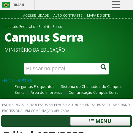
BRASIL
Simplifique!
ACESSIBILIDADE
ALTO CONTRASTE
MAPA DO SITE
Comunica BR
Instituto Federal do Espírito Santo
Campus Serra
Participe
Acesso à informação
MINISTÉRIO DA EDUCAÇÃO
Legislação
Canais
EN
NL
FR
PT
ES
Perguntas Frequentes
Sistema de Chamados do Campus
Serra
Área de imprensa
Comunicação Campus Serra
PÁGINA INICIAL
>
PROCESSOS SELETIVOS
>
ALUNOS
>
EDITAL 197/2023 - MESTRADO
PROFISSIONAL EM COMPUTAÇÃO APLICADA
MENU