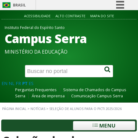
BRASIL
Simplifique!
ACESSIBILIDADE
ALTO CONTRASTE
MAPA DO SITE
Comunica BR
Instituto Federal do Espírito Santo
Campus Serra
Participe
Acesso à informação
MINISTÉRIO DA EDUCAÇÃO
Legislação
Canais
EN
NL
FR
PT
ES
Perguntas Frequentes
Sistema de Chamados do Campus
Serra
Área de imprensa
Comunicação Campus Serra
PÁGINA INICIAL
>
NOTÍCIAS
>
SELEÇÃO DE ALUNOS PARA O PICTI 2025/2026
MENU