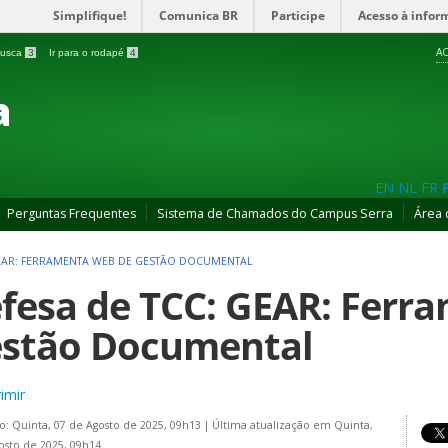
Simplifique!
Comunica BR
Participe
Acesso à infor
AC
 busca
3
Ir para o rodapé
4
a
EN
NL
FR
Perguntas Frequentes
Sistema de Chamados do Campus Serra
Área 
GEAR: FERRAMENTA WEB DE GESTÃO DOCUMENTAL
fesa de TCC: GEAR: Ferr
stão Documental
imir
o: Quinta, 07 de Agosto de 2025, 09h13
|
Última atualização em Quinta,
osto de 2025, 09h14