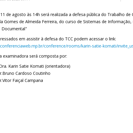
 11 de agosto às 14h será realizada a defesa pública do Trabalho de
lla Gomes de Almeida Ferreira, do curso de Sistemas de Informação,
 Documental"
eressados em assistir à defesa do TCC podem acessar o link:
//conferenciaweb.rnp.br/conference/rooms/karin-satie-komati/invite_u
a examinadora será composta por:
Dra. Karin Satie Komati (orientadora)
Dr.Bruno Cardoso Coutinho
Dr.Vitor Faiçal Campana