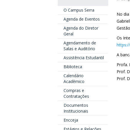
O Campus Serra
No dia
Agenda de Eventos
Gabrie
Agenda do Diretor
Gestão
Geral
Os Int
Agendamento de
https:
Salas e Auditório
A banc
Assistência Estudantil
Profa. 
Biblioteca
Prof. 
Calendário
Prof. 
Acadêmico
Compras e
Contratações
Documentos
Institucionais
Encceja
Estágios e Relações