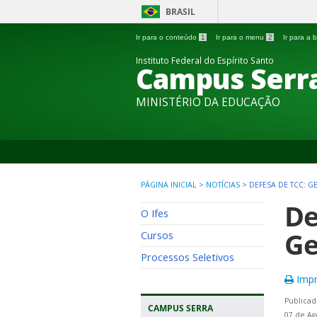
BRASIL
Ir para o conteúdo
1
Ir para o menu
2
Ir para a
Instituto Federal do Espírito Santo
Campus Serr
MINISTÉRIO DA EDUCAÇÃO
PÁGINA INICIAL
>
NOTÍCIAS
>
DEFESA DE TCC: 
De
O Ifes
Ge
Cursos
Processos Seletivos
Impr
Publicad
CAMPUS SERRA
07 de Ag