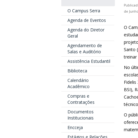
Publicad
O Campus Serra
de Junho
Agenda de Eventos
O Camp
Agenda do Diretor
estuda
Geral
projet
Agendamento de
Santo 
Salas e Auditório
treina
Assistência Estudantil
No últ
Biblioteca
escola
Calendário
Fideli
Acadêmico
BSI), 
Compras e
Cachoe
Contratações
técnico
Documentos
O públ
Institucionais
oferec
Encceja
matemá
Estágios e Relações