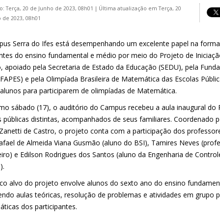
o: Terça, 20 de Junho de 2023, 08h01
|
Última atualização em Terça, 20
 de 2023, 08h01
us Serra do Ifes está desempenhando um excelente papel na forma
ntes do ensino fundamental e médio por meio do Projeto de Iniciação
o, apoiado pela Secretaria de Estado da Educação (SEDU), pela Fund
(FAPES) e pela Olimpíada Brasileira de Matemática das Escolas Públ
r alunos para participarem de olimpíadas de Matemática.
imo sábado (17), o auditório do Campus recebeu a aula inaugural do 
s públicas distintas, acompanhados de seus familiares. Coordenado
s Zanetti de Castro, o projeto conta com a participação dos professo
Rafael de Almeida Viana Gusmão (aluno do BSI), Tamires Neves (pro
iro) e Edilson Rodrigues dos Santos (aluno da Engenharia de Contro
).
ico alvo do projeto envolve alunos do sexto ano do ensino fundamen
endo aulas teóricas, resolução de problemas e atividades em grupo p
ticas dos participantes.