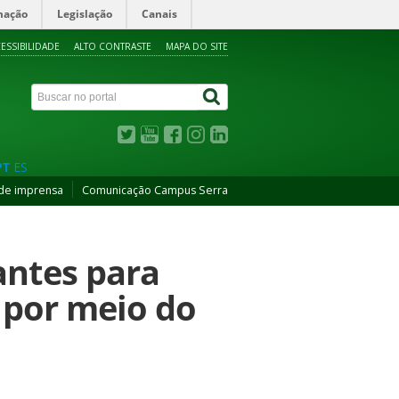
mação
Legislação
Canais
ESSIBILIDADE
ALTO CONTRASTE
MAPA DO SITE
PT
ES
de imprensa
Comunicação Campus Serra
antes para
 por meio do