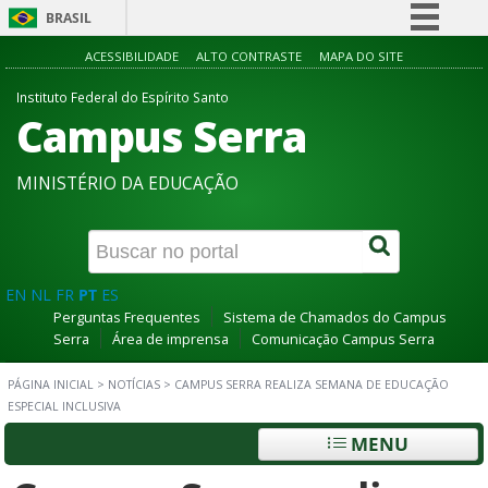
BRASIL
Simplifique!
ACESSIBILIDADE
ALTO CONTRASTE
MAPA DO SITE
Comunica BR
Instituto Federal do Espírito Santo
Campus Serra
Participe
Acesso à informação
MINISTÉRIO DA EDUCAÇÃO
Legislação
Canais
EN
NL
FR
PT
ES
Perguntas Frequentes
Sistema de Chamados do Campus
Serra
Área de imprensa
Comunicação Campus Serra
PÁGINA INICIAL
>
NOTÍCIAS
>
CAMPUS SERRA REALIZA SEMANA DE EDUCAÇÃO
ESPECIAL INCLUSIVA
MENU