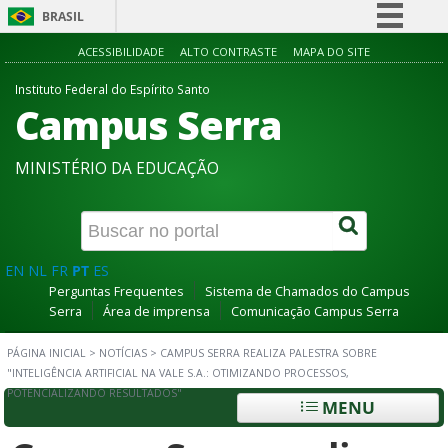
BRASIL
Simplifique!
ACESSIBILIDADE
ALTO CONTRASTE
MAPA DO SITE
Comunica BR
Instituto Federal do Espírito Santo
Campus Serra
Participe
Acesso à informação
MINISTÉRIO DA EDUCAÇÃO
Legislação
Canais
EN
NL
FR
PT
ES
Perguntas Frequentes
Sistema de Chamados do Campus
Serra
Área de imprensa
Comunicação Campus Serra
PÁGINA INICIAL
>
NOTÍCIAS
>
CAMPUS SERRA REALIZA PALESTRA SOBRE
"INTELIGÊNCIA ARTIFICIAL NA VALE S.A.: OTIMIZANDO PROCESSOS,
POTENCIALIZANDO RESULTADOS"
MENU