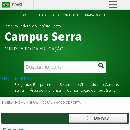
BRASIL
Simplifique!
ACESSIBILIDADE
ALTO CONTRASTE
MAPA DO SITE
Comunica BR
Instituto Federal do Espírito Santo
Campus Serra
Participe
Acesso à informação
MINISTÉRIO DA EDUCAÇÃO
Legislação
Canais
EN
NL
FR
PT
ES
Perguntas Frequentes
Sistema de Chamados do Campus
Serra
Área de imprensa
Comunicação Campus Serra
PÁGINA INICIAL
>
GERAL
>
GERAL
>
AVISO DE PORTA
MENU
Imprimir